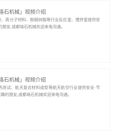
珞石机械」视频介绍
胶、高分子材料、酚醛树脂等行业反应釜、搅拌釜提供安
的朋友,成都珞石机械欢迎来电沟通。
珞石机械」视频介绍
热测试、航天复合材料成型等航天航空行业提供安全·节
趣的朋友,成都珞石机械欢迎来电沟通。