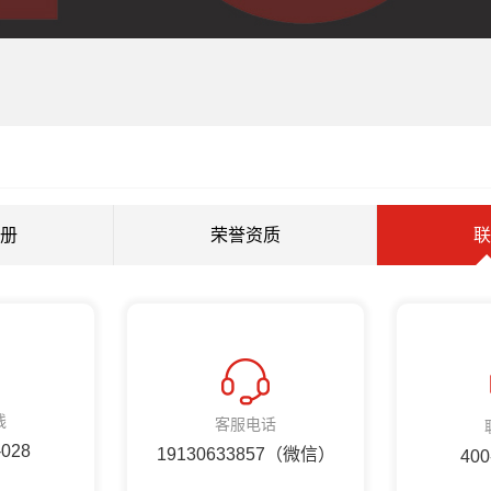
册
荣誉资质
联
线
客服电话
-028
19130633857（微信）
400