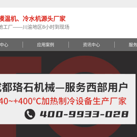
模温机、冷水机源头厂家
地工厂——川渝地区8小时到现场
中心
应用案例
资讯中心
服