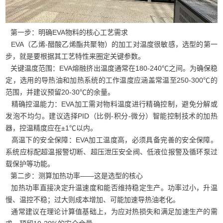
第一步：明确EVA物料的核心工艺需求
EVA（乙烯-醋酸乙烯酯共聚物）的加工对温度很敏感，选型的第一
步，就是要根据其工艺特性来圈定关键参数。
关键温度范围：EVA熔融挤出温度通常在180-240℃之间。为确保稳
定，选用的导热油和加热系统的工作温度应涵盖常温至250-300℃的
范围，并建议预留20-30℃的余量。
精确控温能力：EVA加工需对物料温度进行精确控制，避免分解或
发泡不均匀。建议选择PID（比例-积分-微分）智能控制技术的加热
器，控温精度应在±1℃以内。
高温下的安全保障：EVA加工温度高，必须具备完善的安全保障。
系统应标配超温报警切断、超压泄压安全阀、低液位报警及循环泵过
载保护等功能。
第二步：测算加热功率——这是选型的核心
加热功率直接决定升温速度和能否维持稳定生产。功率过小，升温
慢、温控不稳；过大则成本增加、可能加速导热油老化。
通常建议在理论计算值基础上，为应对热损失和满足加速生产的需