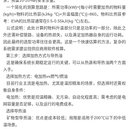
求，预留10-20%的安全余量。
一个简化的测算思路是：所需功率(kW)≈[每小时需要加热的物料量
(kg/h)×物料的比热容(kJ/kg·℃)×升温幅度(℃)]÷860。物料比热容参
考：EVA的比热容通常在0.5-0.55kJ/(kg·℃)左右。
公式说明：此处计算的物料升温部分只是总功率的一部分，除此之
外还需补偿管路、设备的热损失，以及满足加热器自身的运行功耗。
因此最终的选型功率往往会更高。这是一个快速估算的方法，复杂的
系统需求建议找供应商用软件核算。
第三步：选择加热方式与导热油
这是确保系统长期稳定运行的关键，可以从热源和导热油两个方面
入手。
选择加热方式：电加热vs燃气/燃油
目前行业主流是电加热，尤其是温控精准的场景，但选择时还需权
衡自身条件：
电加热：优势是控温精确、无污染、自动化程度高；需考虑的是电
网容量是否足够，以及运行的电费成本。
选择导热油
矿物型导热油：优点是成本较低；局限是适用于200℃以下的中低
温场景。