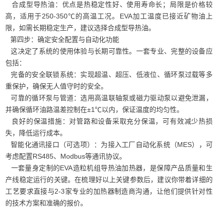
合成型导热油：优点是热稳定性好、使用寿命长；局限是价格较
高，适用于250-350℃的高温工况。EVA加工温度已接近矿物油上
限，如需长期稳定生产，建议选择合成型导热油。
第四步：确定安全配置与自动化功能
这决定了系统的使用体验与长期可靠性。一套专业、完整的设备应
包括：
完备的安全联锁系统：实现超温、超压、低液位、循环泵过载等多
重保护，确保无人值守时的安全。
可靠的循环泵与管道：选用高温联轴泵或磁力驱动泵以避免泄漏，
并确保循环油路温差控制在±1℃以内，保证温度的均匀性。
良好的保温措施：对管路和设备采取充分保温，可有效减少热损
失，降低运行成本。
智能化通讯接口（可选项）：为接入工厂自动化系统（MES），可
考虑配置RS485、Modbus等通讯协议。
一套量身定制的EVA造粒机组导热油加热器，是保障产品质量和生
产线稳定运行的关键。在梳理好以上关键参数后，建议你带着详细的
工艺要求直接与2-3家专业的加热器制造商沟通，让他们提供针对性
的技术方案和准确的报价。