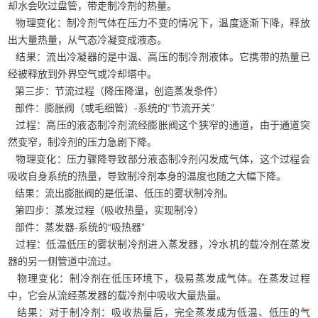
却水会吹过盘管，带走制冷剂的热量。
物理变化：制冷剂气体在压力不变的情况下，温度逐渐下降，释放
出大量热量，从气态冷凝变成液态。
结果：流出冷凝器的是中温、高压的制冷剂液体。它携带的热量已
经被释放到外界空气或冷却塔中。
第三步：节流过程（降压降温，创造蒸发条件）
部件：膨胀阀（或毛细管）-系统的“节流开关”
过程：高压的液态制冷剂流经膨胀阀这个狭窄的通道，由于通道突
然变窄，制冷剂的压力急剧下降。
物理变化：压力骤降导致部分液态制冷剂闪发成气体，这个过程会
吸收自身系统的热量，导致制冷剂本身的温度也随之大幅下降。
结果：流出膨胀阀的是低温、低压的雾状制冷剂。
第四步：蒸发过程（吸收热量，实现制冷）
部件：蒸发器-系统的“吸热器”
过程：低温低压的雾状制冷剂进入蒸发器，冷水机的载冷剂在蒸发
器的另一侧管道中流过。
物理变化：制冷剂在低压环境下，极易蒸发成气体。在蒸发过程
中，它会从流经蒸发器的载冷剂中吸收大量热量。
结果：对于制冷剂：吸收热量后，完全蒸发成为低温、低压的气