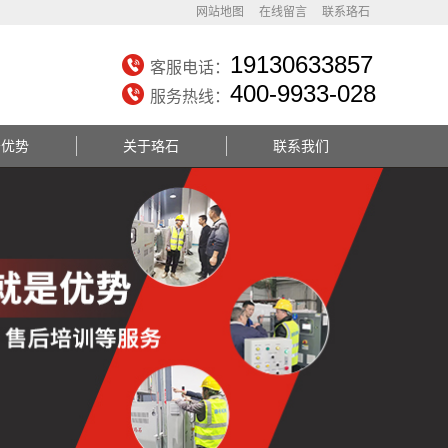
网站地图
在线留言
联系珞石
19130633857
客服电话：
400-9933-028
服务热线：
务优势
关于珞石
联系我们