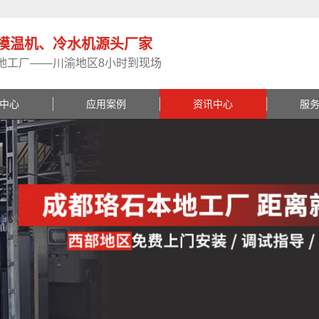
模温机、冷水机源头厂家
地工厂——川渝地区8小时到现场
中心
应用案例
资讯中心
服