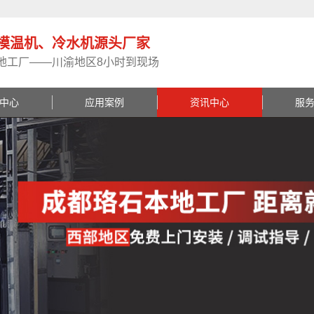
模温机、冷水机源头厂家
地工厂——川渝地区8小时到现场
中心
应用案例
资讯中心
服