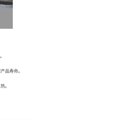
油。
短产品寿命。
过热。