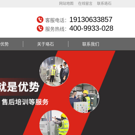
网站地图
在线留言
联系珞石
19130633857
客服电话：
400-9933-028
服务热线：
务优势
关于珞石
联系我们