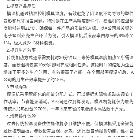
1.提高产品品质
模温机通过精准控制模具温度，有效避免了因温度不均导致的塑件
变形和尺寸误差问题。特别是在生产高精度部件时，模温机的控温精
度能够达到±1°C，确保每一件产品的质量均达标。以A公司最关键的
电子塑料外壳生产环节为例，引入模温机后废品率由原来的8%降至
1%，极大减少了材料浪费。
2.提升生产效率
传统加热方式通常需要耗时30分钟以上来将模具温度加热至所需温
度，而模温机仅需10分钟即可完成相同任务。这段时间的缩短为企业
增加了更多的生产时间，有效提高了产能。在全面部署模温机后，A
公司的月生产效率提升了约18%。
3.节能降耗
模温机采用智能化的能量分配方式，可以根据实际需求动态调节工
作功率，节省能源消耗。A公司通过测算发现，模温机能耗仅为原先
传统水加热设备的70%，一年下来节省的电费成本高达数十万元。
4.增强操作体验
过去传统控温设备往往操作复杂且维护不便，但模温机采用全智能
触摸控制面板，参数设置直观、高效，还具备自动报警功能，维护管