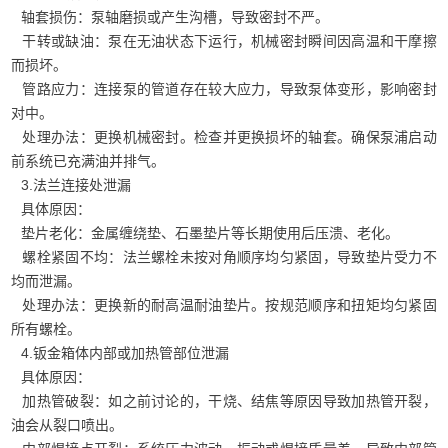
轴套损伤：泵轴磨损或产生沟槽，导致密封不严。
干转或缺油：泵在无油状态下运行，机械密封瞬间因高温和干摩擦
而损坏。
管路应力：连接泵的管道存在较大应力，导致泵体变形，影响密封
对中。
处理办法：更换机械密封。检查并更换损坏的轴套。确保泵浦启动
前系统已充满油并排气。
3.法兰连接处泄漏
具体原因：
垫片老化：金属缠绕垫、石墨垫片等长期使用后压溃、老化。
螺栓紧固不均：法兰螺栓未按对角顺序均匀紧固，导致垫片受力不
均而泄漏。
处理办法：更换新的耐高温耐油垫片。按规范顺序和扭矩均匀紧固
所有螺栓。
4.钣金箱体内部或加热管部位泄漏
具体原因：
加热管破裂：如之前讨论的，干烧、结焦等原因导致加热管开裂，
油会从裂口喷出。