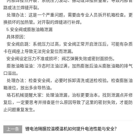
内部焊接点开裂：系统压力波动、振动或焊接质量差，导致内部管
路或法兰焊缝开裂。
处理办法：这是一个严重问题，需要由专业人员拆开机箱检查。更
换损坏的加热管。对开裂的焊缝进行补焊。
5.安全阀或膨胀油箱泄漏
具体原因：
安全阀启跳：系统压力过高，安全阀正常开启泄压后，可能有杂质
卡在阀座上导致无法完全复位而泄漏。
安全阀设定压力不准或损坏：阀芯弹簧失效或密封面损伤。
膨胀油箱溢油：冷态时注油过满，加热膨胀后油从膨胀油箱的排气
口溢出。
处理办法：检查安全阀，必要时拆卸清洗或送检校验。检查膨胀油
箱液位，放出多余导热油。
珞石机械提醒大家：处理油泄漏，治标更要治本。找到泄漏点并修
复后，一定要思考并排查是什么原因导致了这里的密封失效，才能防
止问题重复发生。
锂电池隔膜控温模温机如何提升电池性能与安全？