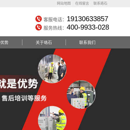
网站地图
在线留言
联系珞石
19130633857
客服电话：
400-9933-028
服务热线：
务优势
关于珞石
联系我们