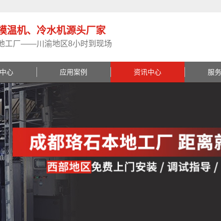
模温机、冷水机源头厂家
地工厂——川渝地区8小时到现场
中心
应用案例
资讯中心
服