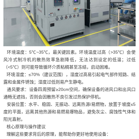
环境温度：5℃~35℃，最关键因素。环境温度过高（>35℃）会使
风冷式制冷机的散热效率急剧降低，无法达到设定的低温；过低
（<5℃）则可能导致循环介质粘稠甚至冻结，启动困难。
环境湿度：≤70%（建议范围），湿度过高易引起电气部件短路、结
露和金属件锈蚀；湿度过低则易产生静电。
通风要求：设备四周预留≥20cm空间，确保设备的进风口和出风口
通畅无遮挡，否则会因散热不良引发过热保护停机。
安装位置：水平、稳固、无振动、远离热源/易燃物，放置于坡度≤5
度的平面，远离其他热源和易燃易爆物品，避免灰尘、腐蚀性气体和
阳光直射。
核心原理与操作建议
理解这些要求背后的原理，能帮助你更好地使用设备：