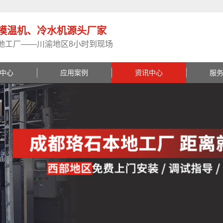
模温机、冷水机源头厂家
地工厂——川渝地区8小时到现场
中心
应用案例
资讯中心
服