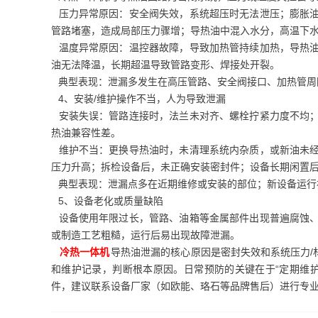
压力异常原因：安全阀失效，系统超压时无法泄压；膨胀油
管路堵塞，造成局部压力骤增；导热油中混入水分，高温下
温度异常原因：温控器故障，导致加热管持续加热，导热油
油无法降温，长期超温导致管路变形、焊接处开裂。
典型表现：泄漏多发生在高压管路、安全阀接口、加热管周
4、安装/维护操作不当，人为导致泄漏
安装失误：管路连接时，法兰未对齐、螺栓拧紧力度不均；
热油兼容性差。
维护不当：更换导热油时，未清理系统内杂质，或新油未经
压力升高；拆检设备后，未正确安装密封件；设备长期闲置
典型表现：泄漏点多在近期维修或安装的部位；新设备运行
5、设备老化或质量缺陷
设备使用年限过长，管路、油箱等金属部件出现普遍腐蚀、
或制造工艺粗糙，运行后易出现故障泄漏。
冷热一体机
导热油泄漏的核心原因是密封失效和系统压力/
和维护记录，判断根本原因。日常预防的关键在于“定期维
件，建议联系设备厂家（如欧能、珞石等品牌售后）进行专