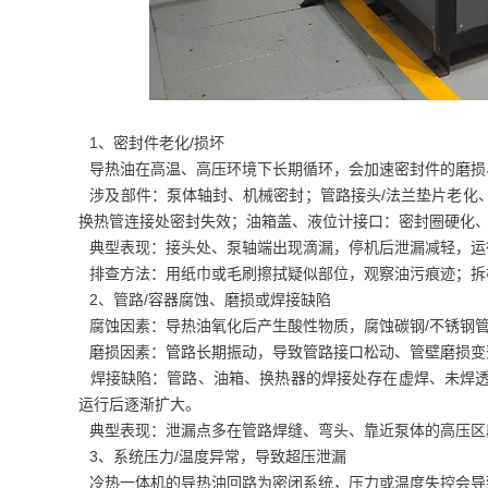
1、密封件老化/损坏
导热油在高温、高压环境下长期循环，会加速密封件的磨损
涉及部件：泵体轴封、机械密封；管路接头/法兰垫片老化
换热管连接处密封失效；油箱盖、液位计接口：密封圈硬化
典型表现：接头处、泵轴端出现滴漏，停机后泄漏减轻，运
排查方法：用纸巾或毛刷擦拭疑似部位，观察油污痕迹；拆
2、管路/容器腐蚀、磨损或焊接缺陷
腐蚀因素：导热油氧化后产生酸性物质，腐蚀碳钢/不锈钢
磨损因素：管路长期振动，导致管路接口松动、管壁磨损变
焊接缺陷：管路、油箱、换热器的焊接处存在虚焊、未焊透
运行后逐渐扩大。
典型表现：泄漏点多在管路焊缝、弯头、靠近泵体的高压区
3、系统压力/温度异常，导致超压泄漏
冷热一体机的导热油回路为密闭系统，压力或温度失控会导