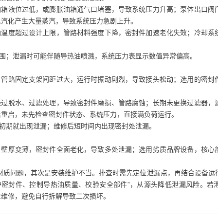
箱液位过低，或膨胀油箱通气口堵塞，导致系统压力升高；泵体出口阀
水汽化产生大量蒸汽，导致系统压力急剧上升。
温度超过设计上限，管路材料强度下降，密封件加速老化失效；冷却系
围；泄漏时可能伴随导热油喷溅，系统压力表显示数值异常偏高。
管路固定支架间距过大，运行时振动剧烈，导致接头松动；选用的密封
过脱水、过滤处理，导致密封件磨损、管路腐蚀；长期未更换过滤器，
后重启，未先检查密封件状态、系统压力，直接满负荷运行。
初期就出现泄漏；维修后短时间内出现密封处泄漏。
壁厚变薄，密封件全面老化，导致多处泄漏；选用劣质品牌设备，核心
材质问题，其次是安装维护不当。排查时需先定位泄漏点，再结合设备运
护密封件、控制导热油质量、校验安全部件”，从源头降低泄漏风险。若
业维修，避免自行拆解导致二次损坏。