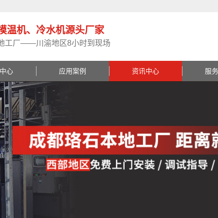
模温机、冷水机源头厂家
地工厂——川渝地区8小时到现场
中心
应用案例
资讯中心
服