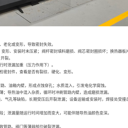
、老化或变形，导致密封失效。
、变形、安装时未压紧；阀杆密封填料磨损、阀芯密封圈损坏；换热器板
、开裂。
行时泄漏加重（压力作用下）。
检密封件，查看是否有裂纹、硬化、变形。
管路、油箱内壁，形成点蚀穿孔；水质混入，引发电化学腐蚀。
薄；导热油中混入杂质，循环时冲刷管路内壁，造成磨损泄漏。
、气孔等缺陷，长期受压后开裂泄漏；设备运输或安装时，焊接处受撞
段；泄漏量随运行时间增加而变大，可能伴随导热油颜色变深。
致管路、阀门等薄弱部位破裂泄漏。