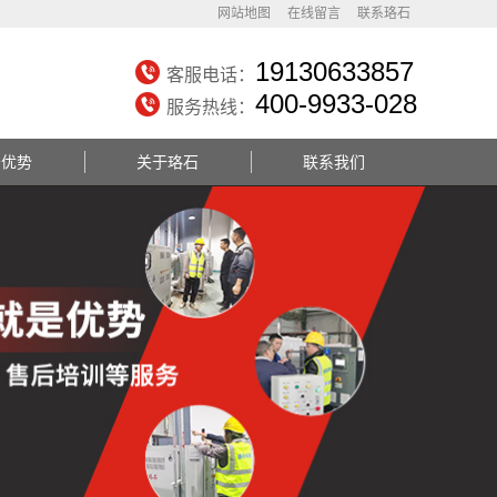
网站地图
在线留言
联系珞石
19130633857
客服电话：
400-9933-028
服务热线：
务优势
关于珞石
联系我们