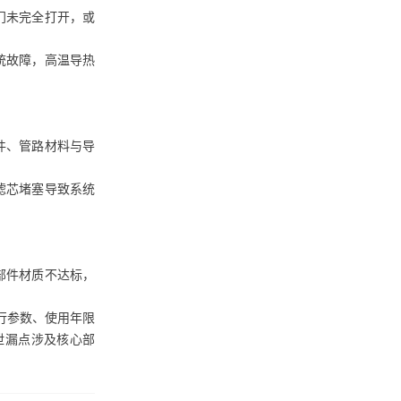
门未完全打开，或
统故障，高温导热
件、管路材料与导
滤芯堵塞导致系统
部件材质不达标，
行参数、使用年限
泄漏点涉及核心部