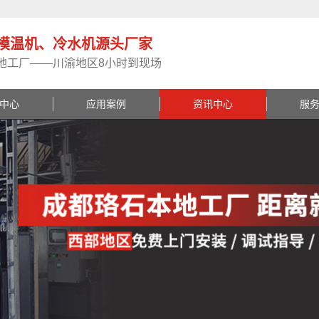
模温机、冷水机源头厂家
地工厂——川渝地区8小时到现场
中心
应用案例
资讯中心
服