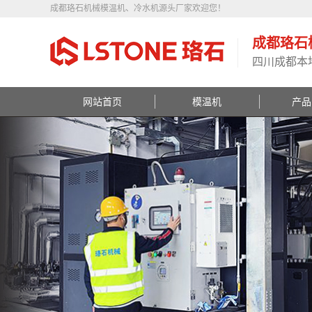
成都珞石机械模温机、冷水机源头厂家欢迎您！
成都珞石
四川成都本
网站首页
模温机
产品