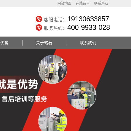
网站地图
在线留言
联系珞石
19130633857
客服电话：
400-9933-028
服务热线：
务优势
关于珞石
联系我们