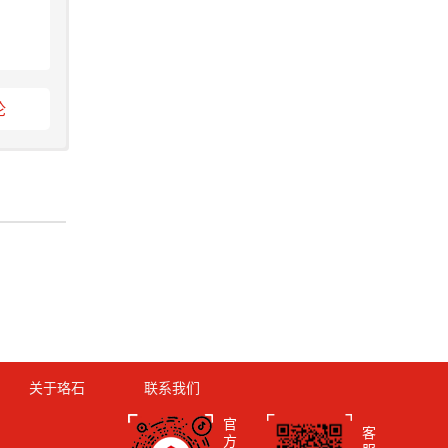
论
关于珞石
联系我们
官
客
方