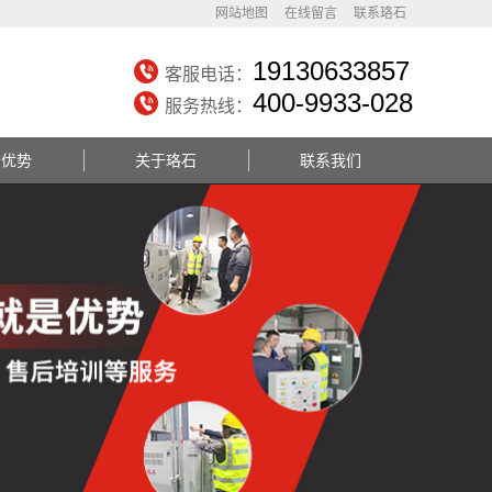
网站地图
在线留言
联系珞石
19130633857
客服电话：
400-9933-028
服务热线：
务优势
关于珞石
联系我们