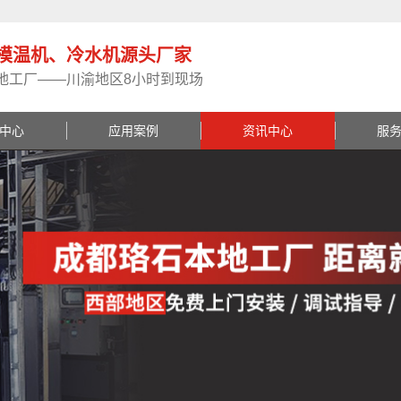
模温机、冷水机源头厂家
地工厂——川渝地区8小时到现场
中心
应用案例
资讯中心
服