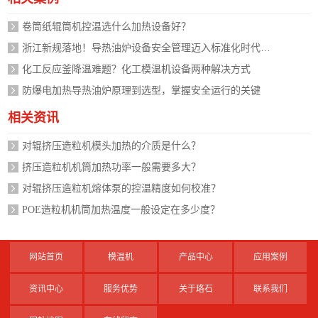
卷筒纸辊筒机控温选什么加热设备好？
浙江新规落地！导热油炉设备安全管理迈入标准化时代，企业如何应对？
化工反应釜降温难题？化工模温机设备两种解决方式
防爆电加热导热油炉原理到选型，掌握安全运行的关键
相关资讯
对辊挤压造粒机模头加热的介质是什么？
挤压造粒机机筒加热功率一般需要多大？
对辊挤压造粒机熔体泵的控温精度如何校准？
POE造粒机机筒加热温度一般设定在多少度？
网站首页
模温机
产品中心
应用案例
资讯中心
服务优势
关于珞石
联系我们