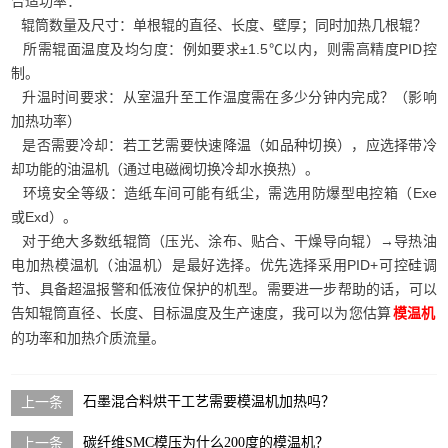
合适功率：
辊筒数量及尺寸：单根辊的直径、长度、壁厚；同时加热几根辊？
所需辊面温度及均匀度：例如要求±1.5℃以内，则需高精度PID控
制。
升温时间要求：从室温升至工作温度需在多少分钟内完成？（影响
加热功率）
是否需要冷却：若工艺需要快速降温（如品种切换），应选择带冷
却功能的油温机（通过电磁阀切换冷却水换热）。
环境安全等级：造纸车间可能有纸尘，需选用防爆型电控箱（Exe
或Exd）。
对于绝大多数纸辊筒（压光、涂布、贴合、干燥导向辊）→导热油
电加热模温机（油温机）是最好选择。优先选择采用PID+可控硅调
节、具备超温报警和低液位保护的机型。需要进一步帮助的话，可以
告知辊筒直径、长度、目标温度及生产速度，我可以为您估算
模温机
的功率和加热介质流量。
石墨混合料烘干工艺需要模温机加热吗？
碳纤维SMC模压为什么200度的模温机？