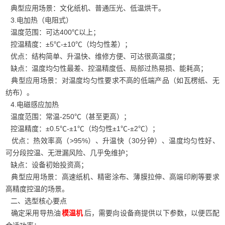
典型应用场景：文化纸机、普通压光、低温烘干。
3.电加热（电阻式）
温度范围：可达400℃以上；
控温精度：±5℃‑±10℃（均匀性差）；
优点：结构简单、升温快、维修方便、可达很高温度；
缺点：温度均匀性最差、控温精度低、局部过热易损、能耗高；
典型应用场景：对温度均匀性要求不高的低端产品（如瓦楞纸、无
纺布）。
4.电磁感应加热
温度范围：常温‑250℃（甚至更高）；
控温精度：±0.5℃‑±1℃（均匀性±1℃‑±2℃）；
优点：热效率高（>95%）、升温快（30分钟）、温度均匀性好、
可分段控温、无泄漏风险、几乎免维护；
缺点：设备初始投资高；
典型应用场景：高速纸机、精密涂布、薄膜拉伸、高端印刷等要求
高精度控温的场景。
二、选型核心要点
确定采用导热油
后，需要向设备商提供以下参数，以便匹配
模温机