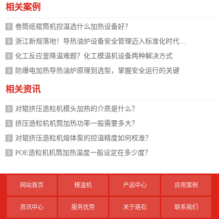
相关案例
卷筒纸辊筒机控温选什么加热设备好？
浙江新规落地！导热油炉设备安全管理迈入标准化时代，企业如何应对？
化工反应釜降温难题？化工模温机设备两种解决方式
防爆电加热导热油炉原理到选型，掌握安全运行的关键
相关资讯
对辊挤压造粒机模头加热的介质是什么？
挤压造粒机机筒加热功率一般需要多大？
对辊挤压造粒机熔体泵的控温精度如何校准？
POE造粒机机筒加热温度一般设定在多少度？
网站首页
模温机
产品中心
应用案例
资讯中心
服务优势
关于珞石
联系我们