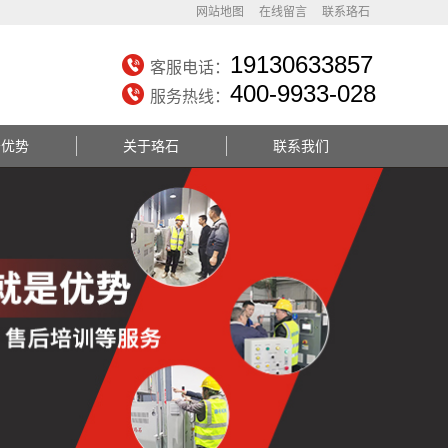
网站地图
在线留言
联系珞石
19130633857
客服电话：
400-9933-028
服务热线：
务优势
关于珞石
联系我们