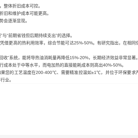
，整体折旧成本可控。
折旧和维护成本可能更高。
势会逐渐显现。
”与“前期省钱但后期持续支出”的选择。
借更高的热利用效率，综合节能可达25%-50%。有研究指出，在相同
收”系统，能将导热油消耗量再降低15%-20%，长期经济效益非常显著
成本处于中等水平，而电加热的直接能耗成本则高出40%-50%。
您的工艺温度在200-400℃、需要精准控温如±1℃，并位于环保要求
等行业。