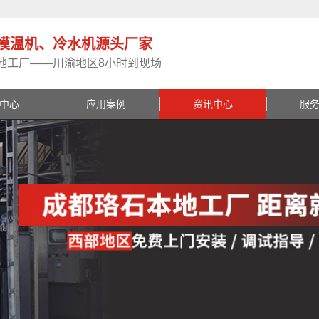
模温机、冷水机源头厂家
地工厂——川渝地区8小时到现场
中心
应用案例
资讯中心
服