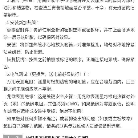
3.清洁与检查：用面团或干净布彻底清理安装加热管的套筒内部的
油污和结焦物，检查法兰安装接触面是否平整、干净，有无残留的旧
密封垫。
4.安装新加热管：
更换密封件：务必使用全新的密封垫圈或密封环，并在上面薄薄地
涂一层导热硅脂，以确保密封效果。
安装：将新加热管小心地放入套筒，对准螺栓孔，均匀对称地拧紧
法兰螺栓，防止泄漏。
恢复接线：按照之前拍照或标记的顺序，正确连接电源线，确保紧
固。
5.电气测试（更换后，送电前必须执行！）：
万用表测电阻：测量每根加热管的电阻值，应在合理范围内，且三
相之间电阻值应基本平衡。
兆欧表测绝缘：这是关键安全步骤！用兆欧表测量每根电热管对外
壳（地）的绝缘电阻，其值必须>1MΩ。如果绝缘为零或很低，说明
加热管在运输或安装中受损，绝对不能用！
如果您对任何步骤不确定，或者排查出的问题（如泵或主板故障）
超出自己的能力范围，请务必联系专业维修人员或设备制造商。