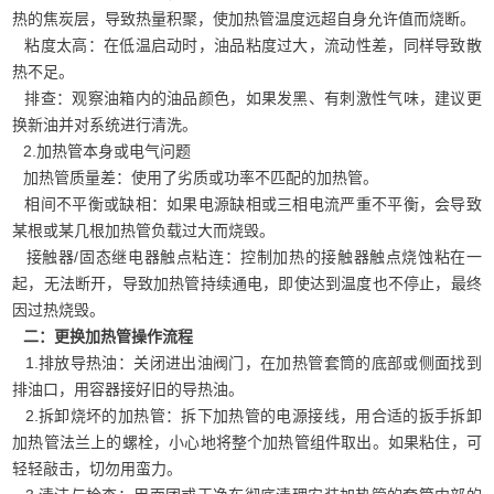
热的焦炭层，导致热量积聚，使加热管温度远超自身允许值而烧断。
粘度太高：在低温启动时，油品粘度过大，流动性差，同样导致散
热不足。
排查：观察油箱内的油品颜色，如果发黑、有刺激性气味，建议更
换新油并对系统进行清洗。
2.加热管本身或电气问题
加热管质量差：使用了劣质或功率不匹配的加热管。
相间不平衡或缺相：如果电源缺相或三相电流严重不平衡，会导致
某根或某几根加热管负载过大而烧毁。
接触器/固态继电器触点粘连：控制加热的接触器触点烧蚀粘在一
起，无法断开，导致加热管持续通电，即使达到温度也不停止，最终
因过热烧毁。
二：更换加热管操作流程
1.排放导热油：关闭进出油阀门，在加热管套筒的底部或侧面找到
排油口，用容器接好旧的导热油。
2.拆卸烧坏的加热管：拆下加热管的电源接线，用合适的扳手拆卸
加热管法兰上的螺栓，小心地将整个加热管组件取出。如果粘住，可
轻轻敲击，切勿用蛮力。