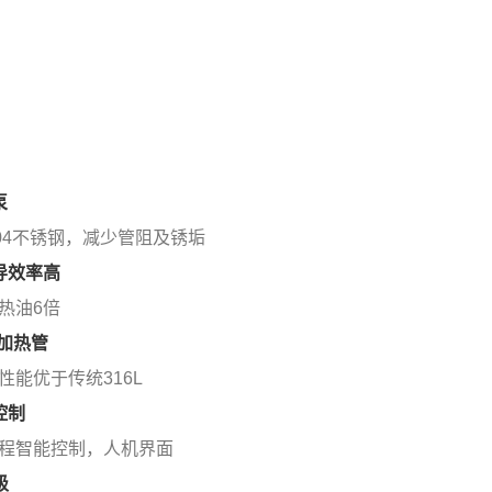
泵
304不锈钢，减少管阻及锈垢
传导效率高
热油6倍
21加热管
性能优于传统316L
控制
编程智能控制，人机界面
级