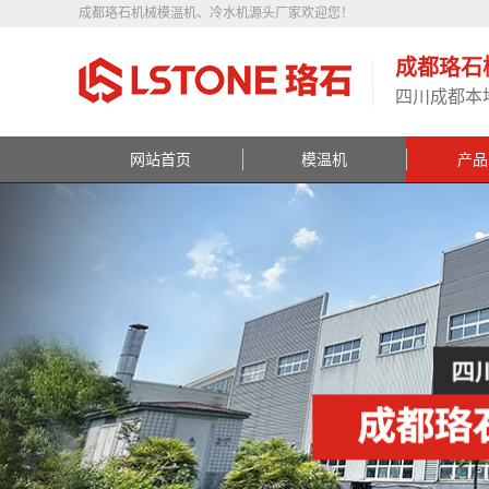
成都珞石机械模温机、冷水机源头厂家欢迎您！
成都珞石
四川成都本
网站首页
模温机
产品