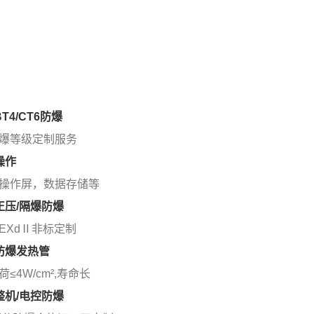
BT4/CT6防爆
爆等级定制服务
操作
操作屏，数据存储等
持正压/隔爆防爆
/EXdⅡ非标定制
标防爆发热管
≤4W/cm²,寿命长
持整机/电控防爆