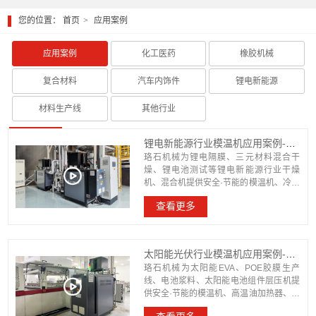
您的位置：
首页
应用案例
应用案例
化工医药
橡胶机械
复合材料
汽车内饰件
锂电新能源
材料生产线
其他行业
锂电新能源行业模温机应用案例-「珞石机械」视频介绍
珞石机械为锂电隔膜、三元材料混合干
燥、锂电池测试等锂电新能源行业干燥
机、混合机提供安全·节能的模温机、冷热
一体机，锂电测试控温模温机。如果有兴
查看更多
趣的朋友,成都珞石机械欢迎来电沟通。
太阳能光伏行业模温机应用案例-「珞石机械」视频介绍
珞石机械为太阳能EVA、POE胶膜生产
线、电池浆料、太阳能电池组件层压机提
供安全·节能的模温机、高温油加热器、恒
温循环水冷却系。如果有兴趣的朋友,成都