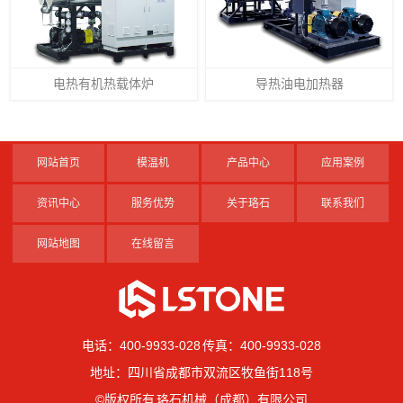
电热有机热载体炉
导热油电加热器
网站首页
模温机
产品中心
应用案例
资讯中心
服务优势
关于珞石
联系我们
网站地图
在线留言
电话：400-9933-028 传真：400-9933-028
地址：四川省成都市双流区牧鱼街118号
©版权所有 珞石机械（成都）有限公司