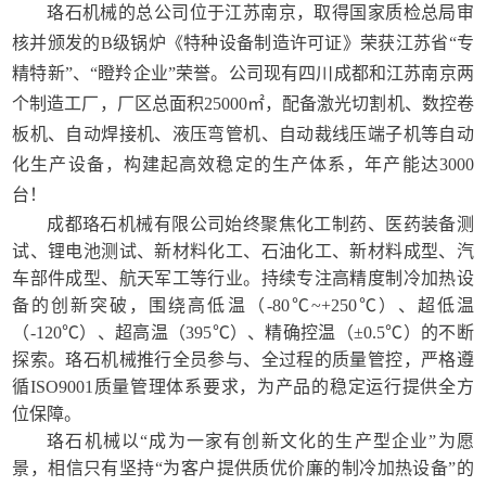
珞石机械的总公司位于江苏南京，
取得国家质检总局审
核并颁发的
B级锅炉《特种设备制造许可证》荣获江苏省“专
精特新”、“瞪羚企业”荣誉。公司现有四川成都和江苏南京两
个制造工厂，厂区总面积25000㎡，配备激光切割机、数控卷
板机、自动焊接机、液压弯管机、自动裁线压端子机等自动
化生产设备，构建起高效稳定的生产体系，年产能达3000
台！
成都珞石机械有限公司始终聚焦化工制药、医药装备测
试、锂电池测试、新材料化工、石油化工、新材料成型、汽
车部件成型、航天军工等行业。持续专注高精度制冷加热设
备的创新突破，围绕高低温（
-80℃~+250℃）、超低温
（-120℃）、超高温（395℃）、精确控温（±0.5℃）的不断
探索。珞石机械
推行全员参与、全过程的质量管控，严格遵
循
ISO9001质量管理体系要求，为产品的稳定运行提供全方
位保障。
珞石机械
以
“成为一家有创新文化的生产型企业”为愿
景
，相信只有坚持
“为客户提供质优价廉的制冷加热设备”的