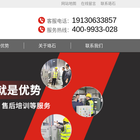
网站地图
在线留言
联系珞石
19130633857
客服电话：
400-9933-028
服务热线：
务优势
关于珞石
联系我们