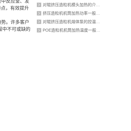
程中反应釜、发
对辊挤压造粒机模头加热的介质是什么？
特点，有效提升
挤压造粒机机筒加热功率一般需要多大？
对辊挤压造粒机熔体泵的控温精度如何校准？
趋势。许多客户
程中不可或缺的
POE造粒机机筒加热温度一般设定在多少度？