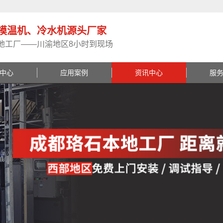
模温机、冷水机源头厂家
地工厂——川渝地区8小时到现场
中心
应用案例
资讯中心
服