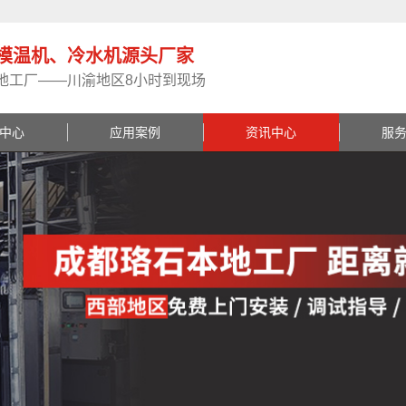
模温机、冷水机源头厂家
地工厂——川渝地区8小时到现场
中心
应用案例
资讯中心
服