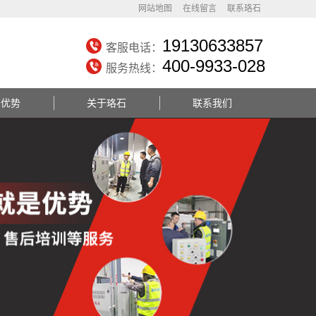
网站地图
在线留言
联系珞石
19130633857
客服电话：
400-9933-028
服务热线：
务优势
关于珞石
联系我们