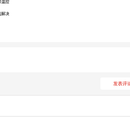
障温控
机解决
发表评