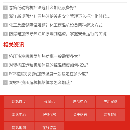
卷筒纸辊筒机控温选什么加热设备好？
浙江新规落地！导热油炉设备安全管理迈入标准化时代，企业如何应对？
化工反应釜降温难题？化工模温机设备两种解决方式
防爆电加热导热油炉原理到选型，掌握安全运行的关键
相关资讯
挤压造粒机机筒加热功率一般需要多大？
对辊挤压造粒机熔体泵的控温精度如何校准？
POE造粒机机筒加热温度一般设定在多少度？
双螺杆挤压造粒机熔体泵怎么加热？
网站首页
模温机
产品中心
应用案例
资讯中心
服务优势
关于珞石
联系我们
网站地图
在线留言