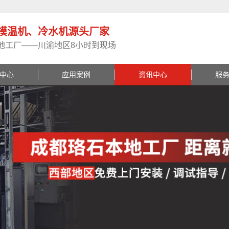
模温机、冷水机源头厂家
地工厂——川渝地区8小时到现场
中心
应用案例
资讯中心
服