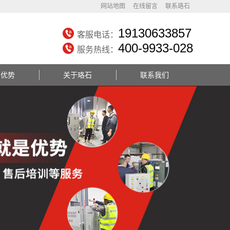
网站地图
在线留言
联系珞石
19130633857
客服电话：
400-9933-028
服务热线：
务优势
关于珞石
联系我们