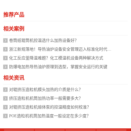
推荐产品
相关案例
卷筒纸辊筒机控温选什么加热设备好？
浙江新规落地！导热油炉设备安全管理迈入标准化时代，企业如何应对？
化工反应釜降温难题？化工模温机设备两种解决方式
防爆电加热导热油炉原理到选型，掌握安全运行的关键
相关资讯
对辊挤压造粒机模头加热的介质是什么？
挤压造粒机机筒加热功率一般需要多大？
对辊挤压造粒机熔体泵的控温精度如何校准？
POE造粒机机筒加热温度一般设定在多少度？