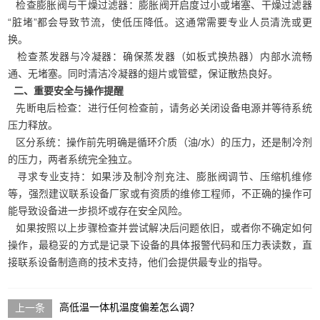
检查膨胀阀与干燥过滤器：膨胀阀开启度过小或堵塞、干燥过滤器
“脏堵”都会导致节流，使低压降低。这通常需要专业人员清洗或更
换。
检查蒸发器与冷凝器：确保蒸发器（如板式换热器）内部水流畅
通、无堵塞。同时清洁冷凝器的翅片或管壁，保证散热良好。
二、重要安全与操作提醒
先断电后检查：进行任何检查前，请务必关闭设备电源并等待系统
压力释放。
区分系统：操作前先明确是循环介质（油/水）的压力，还是制冷剂
的压力，两者系统完全独立。
寻求专业支持：如果涉及制冷剂充注、膨胀阀调节、压缩机维修
等，强烈建议联系设备厂家或有资质的维修工程师，不正确的操作可
能导致设备进一步损坏或存在安全风险。
如果按照以上步骤检查并尝试解决后问题依旧，或者你不确定如何
操作，最稳妥的方式是记录下设备的具体报警代码和压力表读数，直
接联系设备制造商的技术支持，他们会提供最专业的指导。
高低温一体机温度偏差怎么调？