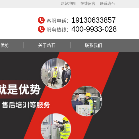
网站地图
在线留言
联系珞石
19130633857
客服电话：
400-9933-028
服务热线：
务优势
关于珞石
联系我们