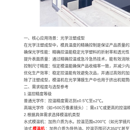
一、核心应用场景：光学注塑成型
在光学注塑成型中，模具温度的精确控制是保证产品质量的
确保光学性能：精确控温能稳定光学塑料的折射率和透光性
提升表面质量：通过精确控温或急冷急热技术，能有效消除
控制尺寸精度：恒定模温能确保产品收缩率一致，并减少内
优化生产效率：稳定控温能有效避免次品，并通过高效的加
除了注塑成型，模温机在光学薄膜生产中也用于挤出机辊筒
二、需求程度与选型参考
1.温控精度等级
普通光学件：控温精度需达到±0.5℃至±2℃。
高端光学件（如>500万像素镜头）：需±1℃或更高的控温
2.根据具体需求选择模温机类型
水式模温机：加热介质为水。控温范围≤200℃（如光学镜
油式
模温机
：加热介质为导热油。控温范围可达350℃甚