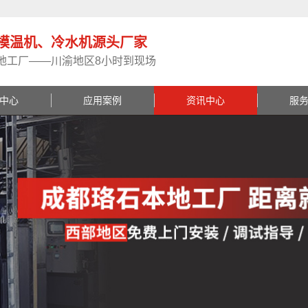
模温机、冷水机源头厂家
地工厂——川渝地区8小时到现场
中心
应用案例
资讯中心
服