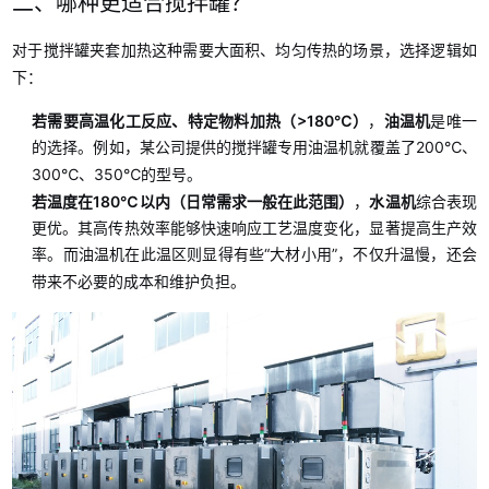
二、哪种更适合搅拌罐？
对于搅拌罐夹套加热这种需要大面积、均匀传热的场景
，选择逻辑如
下：
若需要高温化工反应、特定物料加热（>180℃）
，
油温机
是唯一
的选择
。例如，某公司提供的搅拌罐专用油温机就覆盖了200℃、
300℃、350℃的型号
。
若温度在180℃以内（日常需求一般在此范围）
，
水温机
综合表现
更优。其高传热效率能够快速响应工艺温度变化，显著提高生产效
率
。而油温机在此温区则显得有些“大材小用”，不仅升温慢，还会
带来不必要的成本和维护负担。