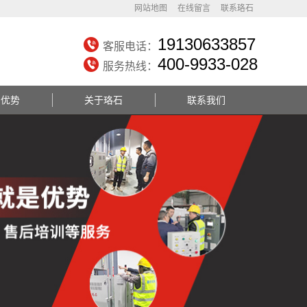
网站地图
在线留言
联系珞石
19130633857
客服电话：
400-9933-028
服务热线：
务优势
关于珞石
联系我们