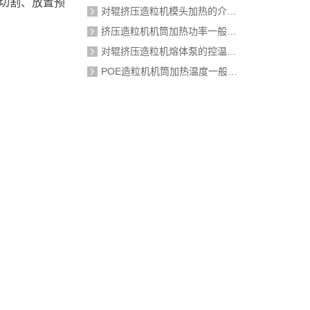
求切割、放置预
对辊挤压造粒机模头加热的介质是什么？
挤压造粒机机筒加热功率一般需要多大？
对辊挤压造粒机熔体泵的控温精度如何校准？
POE造粒机机筒加热温度一般设定在多少度？