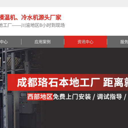
模温机、冷水机源头厂家
地工厂——川渝地区8小时到现场
中心
应用案例
资讯中心
服