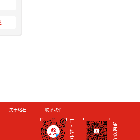
论
关于珞石
联系我们
官
客
方
服
抖
微
音
信