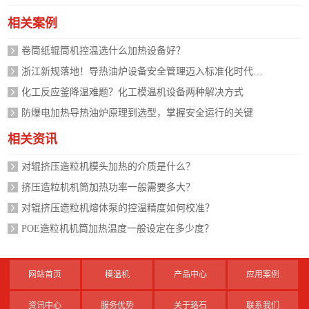
相关案例
卷筒纸辊筒机控温选什么加热设备好？
浙江新规落地！导热油炉设备安全管理迈入标准化时代，企业如何应对？
化工反应釜降温难题？化工模温机设备两种解决方式
防爆电加热导热油炉原理到选型，掌握安全运行的关键
相关资讯
对辊挤压造粒机模头加热的介质是什么？
挤压造粒机机筒加热功率一般需要多大？
对辊挤压造粒机熔体泵的控温精度如何校准？
POE造粒机机筒加热温度一般设定在多少度？
网站首页
模温机
产品中心
应用案例
资讯中心
服务优势
关于珞石
联系我们