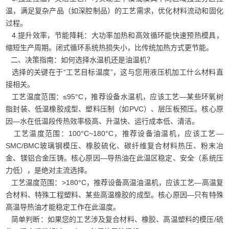
温，满足复杂产品（如深腔制品）的工艺需求，优化材料流动和固化
过程。
4.提升效率，节能降耗：大功率加热和高效循环能快速预热模具，
缩短生产周期。闭式循环系统热损失小，比传统加热方式更节能。
二、决策指南：如何选择水温机还是油温机？
选择的关键在于“工艺目标温度”，这与您用液压机加工什么材料直
接相关。
工艺温度范围：≤95°C，推荐设备水温机，应该工艺—某些环氧树
脂封装、低温橡胶成型、塑料压制（如PVC）、层压板预压。核心原
因—水在低温段传热效率极高、升温快、运行成本低、清洁。
工艺温度范围：100°C~180°C，推荐设备油温机，应该工艺—
SMC/BMC玻璃钢模压、橡胶硫化、碳纤维复合材料热压、粉末冶
金、镁铝合金压铸。核心原因—导热油在此温区稳定、安全（系统压
力低），是绝对主流选择。
工艺温度范围：>180°C，推荐设备高温油温机，应该工艺—高温复
合材料、特殊工程塑料、某些高温橡胶的成型。核心原因—只有特殊
高温导热油才能稳定工作在此温度。
简单判断：如果您的工艺涉及复合材料、橡胶、高温塑料的模压/硫