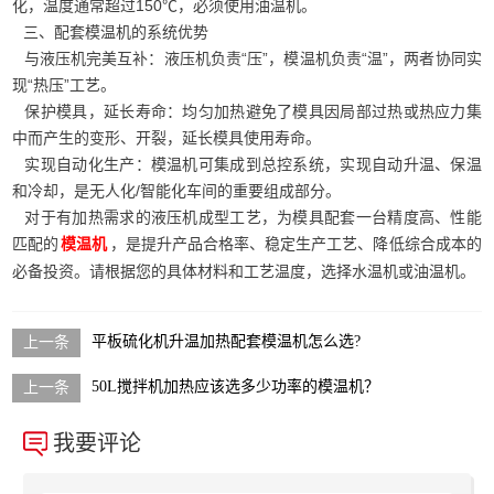
化，温度通常超过150℃，必须使用油温机。
三、配套模温机的系统优势
与液压机完美互补：液压机负责“压”，模温机负责“温”，两者协同实
现“热压”工艺。
保护模具，延长寿命：均匀加热避免了模具因局部过热或热应力集
中而产生的变形、开裂，延长模具使用寿命。
实现自动化生产：模温机可集成到总控系统，实现自动升温、保温
和冷却，是无人化/智能化车间的重要组成部分。
对于有加热需求的液压机成型工艺，为模具配套一台精度高、性能
匹配的
，是提升产品合格率、稳定生产工艺、降低综合成本的
模温机
必备投资。请根据您的具体材料和工艺温度，选择水温机或油温机。
平板硫化机升温加热配套模温机怎么选?
50L搅拌机加热应该选多少功率的模温机？
我要评论