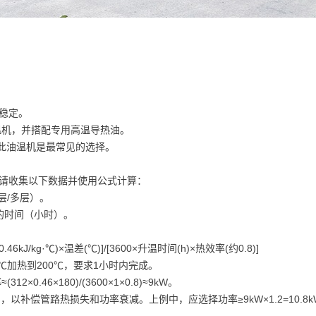
行稳定。
温机，并搭配专用高温导热油。
因此油温机是最常见的选择。
请收集以下数据并使用公式计算：
层/多层）。
的时间（小时）。
6kJ/kg·℃)×温差(℃)]/[3600×升温时间(h)×热效率(约0.8)]
0℃加热到200℃，要求1小时内完成。
312×0.46×180)/(3600×1×0.8)≈9kW。
，以补偿管路热损失和功率衰减。上例中，应选择功率≥9kW×1.2=10.8