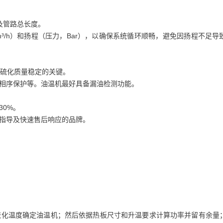
及管路总长度。
/h）和扬程（压力，Bar），以确保系统循环顺畅，避免因扬程不足导
证硫化质量稳定的关键。
相序保护等。油温机最好具备漏油检测功能。
0%。
指导及快速售后响应的品牌。
据硫化温度确定油温机；然后依据热板尺寸和升温要求计算功率并留有余量