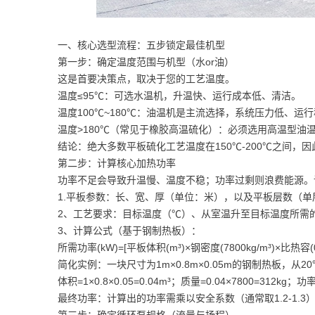
一、核心选型流程：五步锁定最佳机型
第一步：确定温度范围与机型（水or油）
这是首要决策点，取决于您的工艺温度。
温度≤95℃：可选水温机，升温快、运行成本低、清洁。
温度100℃~180℃：油温机是主流选择，系统压力低、运
温度>180℃（常见于橡胶高温硫化）：必须选用高温型油
结论：绝大多数平板硫化工艺温度在150℃-200℃之间，
第二步：计算核心加热功率
功率不足会导致升温慢、温度不稳；功率过剩则浪费能源。
1.平板参数：长、宽、厚（单位：米），以及平板层数（单
2、工艺要求：目标温度（℃）、从室温升至目标温度所需
3、计算公式（基于钢制热板）：
所需功率(kW)=[平板体积(m³)×钢密度(7800kg/m³)×比热容(0.4
简化实例：一块尺寸为1m×0.8m×0.05m的钢制热板，从2
体积=1×0.8×0.05=0.04m³；质量=0.04×7800=312kg；功率≈(
最终功率：计算出的功率需乘以安全系数（通常取1.2-1.3）