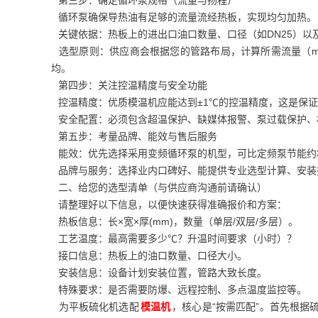
第三步：确定循环泵规格（流量与扬程）
循环泵确保导热油有足够的流量流经热板，实现均匀加热。
关键依据：热板上的进出口油口数量、口径（如DN25）以
选型原则：供应商会根据您的管路布局，计算所需流量（m³
均。
第四步：关注控温精度与安全功能
控温精度：优质模温机应能达到±1℃的控温精度，这是保
安全配置：必须包含超温保护、缺媒体报警、泵过载保护、
第五步：考量品牌、能效与售后服务
能效：优先选择采用变频循环泵的机型，可比定频泵节能约3
品牌与服务：选择业内口碑好、能提供专业选型计算、安装
二、给您的选型清单（与供应商沟通前请确认）
请整理好以下信息，以便快速获得准确报价和方案：
热板信息：长×宽×厚(mm)，数量（单层/双层/多层）。
工艺温度：最高需要多少℃？升温时间要求（小时）？
接口信息：热板上的油口数量、口径大小。
安装信息：设备计划安装位置，管路大致长度。
特殊要求：是否需要防爆、远程控制、多点温度监控等。
为平板硫化机选配
模温机
，核心是“按需匹配”。首先根