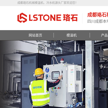
成都珞石机械模温机、冷水机源头厂家欢迎您！
成都珞石
四川成都本
网站首页
模温机
产品