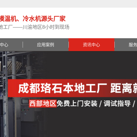
模温机、冷水机源头厂家
地工厂——川渝地区8小时到现场
中心
应用案例
资讯中心
服