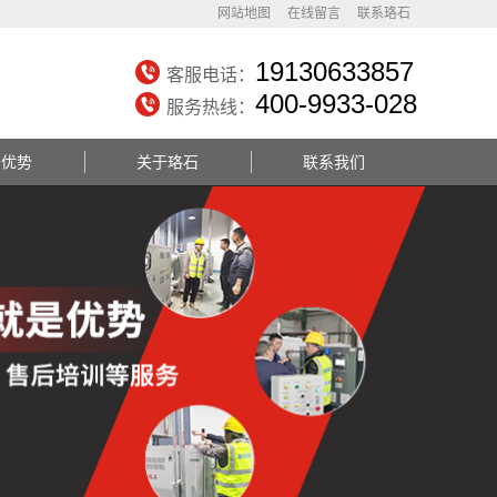
网站地图
在线留言
联系珞石
19130633857
客服电话：
400-9933-028
服务热线：
务优势
关于珞石
联系我们