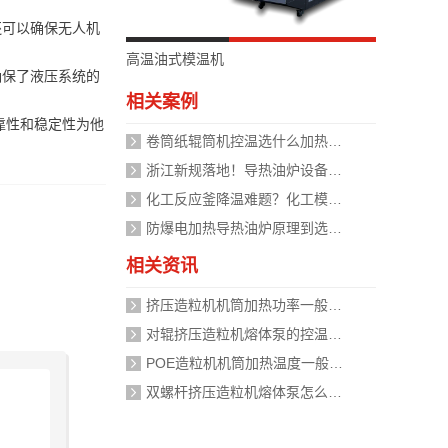
还可以确保无人机
高温油式模温机
确保了液压系统的
相关案例
靠性和稳定性为他
卷筒纸辊筒机控温选什么加热设备好？
浙江新规落地！导热油炉设备安全管理迈入标准化时代，企业如何应对？
化工反应釜降温难题？化工模温机设备两种解决方式
防爆电加热导热油炉原理到选型，掌握安全运行的关键
相关资讯
挤压造粒机机筒加热功率一般需要多大？
对辊挤压造粒机熔体泵的控温精度如何校准？
POE造粒机机筒加热温度一般设定在多少度？
双螺杆挤压造粒机熔体泵怎么加热？