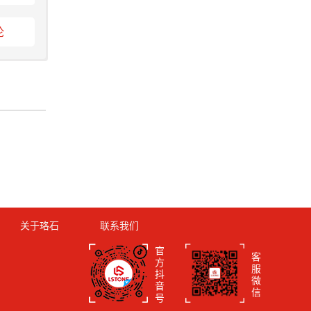
论
关于珞石
联系我们
官
客
方
服
抖
微
音
信
号