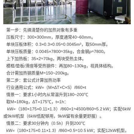
第一步：先搞清楚你的加热对象有多重
压板尺寸：300×300mm，厚度通常40~60mm。
单块压板体积：0.3×0.3×0.05≈0.0045m³，取50mm厚。
单块压板质量：0.0045×7800≈35kg，合金钢ρ≈7800。
上下加热板：35×2≈70kg，两块受热主体。
模框/垫板/滑座等受热钢件：再加80~130kg，视具体结构。
合计需加热钢质量M≈150~200kg。
第二步：套公式计算加热功率
行业通用公式：kW=（M×ΔT×C×S）/860×t
情景一：要求1小时内从常温升到180~200℃
取M=180kg，ΔT=175℃，t=1h：
kW=（180×175×0.11×1.3）/860×1≈4500/860≈5.2 kW；实配6kW
或9kW机型（6kW低配够用，9kW留有余量更舒服）。
情景二：要求30分钟内（0.5h）升到200℃
kW=（180×175×0.11×1.3）/860×0.5≈10.5 kW；实配12kW机型。