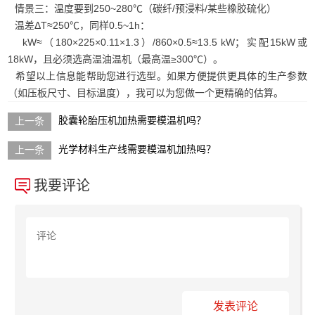
情景三：温度要到250~280℃（碳纤/预浸料/某些橡胶硫化）
温差ΔT≈250℃，同样0.5~1h：
kW≈（180×225×0.11×1.3）/860×0.5≈13.5 kW；实配15kW或
18kW，且必须选高温油温机（最高温≥300℃）。
希望以上信息能帮助您进行选型。如果方便提供更具体的生产参数
（如压板尺寸、目标温度），我可以为您做一个更精确的估算。
胶囊轮胎压机加热需要模温机吗？
光学材料生产线需要模温机加热吗？
我要评论
发表评论