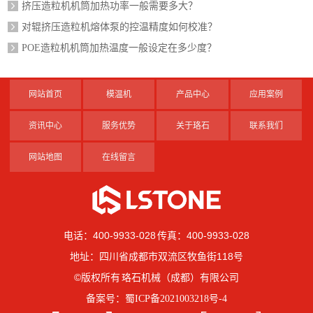
挤压造粒机机筒加热功率一般需要多大？
对辊挤压造粒机熔体泵的控温精度如何校准？
POE造粒机机筒加热温度一般设定在多少度？
网站首页
模温机
产品中心
应用案例
资讯中心
服务优势
关于珞石
联系我们
网站地图
在线留言
电话：400-9933-028 传真：400-9933-028
地址：四川省成都市双流区牧鱼街118号
©版权所有 珞石机械（成都）有限公司
备案号：
蜀ICP备2021003218号-4