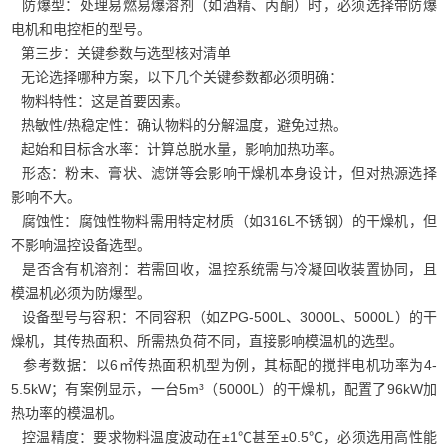
防爆型：处理易燃易爆溶剂（如酒精、丙酮）时，必须选择带防爆
电机和电控柜的型号。
第三步：关键参数与选型核对清单
无论选择哪种方案，以下几个关键参数都必须明确：
物料特性：这是首要因素。
热敏性/热稳定性：确认物料的分解温度，避免过热。
起始和目标含水率：计算总脱水量，影响加热功率。
形态：粉末、膏状、滤饼等会影响干燥机本身设计，但对热源选择
影响不大。
腐蚀性：腐蚀性物料需用特定材质（如316L不锈钢）的干燥机，但
不影响温控设备选型。
是否含有机溶剂：若需回收，温控系统需与冷凝回收装置协同，且
模温机必须为防爆型。
设备型号与容积：不同容积（如ZPG-500L、3000L、5000L）的干
燥机，其传热面积、所需热负荷不同，直接影响模温机的选型。
参考数据：以6㎡传热面积机型为例，其标配的搅拌电机功率为4-
5.5kW；有案例显示，一台5m³（5000L）的干燥机，配置了96kW加
热功率的模温机。
控温精度：要求物料温度波动在±1℃甚至±0.5℃，必须选用高性能