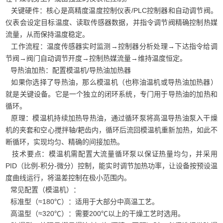
关键硬件：核心是高精度温度控制仪表/PLC控制器和自动调节阀。
仪表会设定目标温度、读取传感器数据，并指令调节阀精确控制热媒
流量，从而保持温度稳定。
工作流程：温度传感器实时监测→控制器分析处理→下达指令给调
节阀→阀门自动调节开度→控制热媒流量→维持温度恒定。
导热油加热：配置模温机/导热油加热器
如果你选择了导热油，那么模温机（也称油温机或导热油加热器）
就是关键设备。它是一个独立的闭环系统，专门用于导热油的加热和
循环。
原理：模温机持续加热导热油，通过循环泵将高温导热油泵入干燥
机的夹套和空心搅拌轴/耙齿内，循环后流回模温机重新加热，如此不
断循环，实现均匀、精确的间接加热。
技术要点：模温机需配置大流量循环泵以保证热量均匀，并采用
PID（比例-积分-微分）控制，能实时调节加热功率，让设备按预设温
度曲线运行，将温差控制在极小范围内。
常见配置（模温机）：
标准型（≈180℃）：适用于大部分中高温工艺。
高温型（≈320℃）：需要200℃以上的干燥工艺时选用。