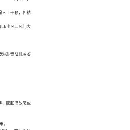
需人工干预，但精
口/出风口风门大
喷淋装置降低冷凝
足、膨胀阀故障或
用。