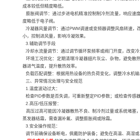
成本较低但精度略低。
膨胀阀调节：通过步进电机精准控制制冷剂流量，响应速度
度略低于电子阀。
冷凝器风量调节：通过PWM调速或变频器调整风扇转速，改
小，控制进风量，影响冷凝效果。
3.辅助调节手段
冷却水流量调节：通过调节循环泵频率或阀门开度，改变冷水
环境工况优化：定期清理冷凝器翅片灰尘、杂物，避免散热
器进气温度，提升散热效率。
负载匹配调整：根据用热设备的热负荷变化，调整冷水机输出
三、异常情况处理与安全规范
1.温度波动过大：
检查PID参数是否失调，可重新整定PID参数；或检查传感
2.高压/低压报警：
高压过高可能因冷凝器散热不良、制冷剂过量或系统堵塞，
蒸发器结霜，需查漏补氟、调整膨胀阀或除霜。
3.安全操作规范：
调节前确保设备断电，佩戴防护装备；避免在高温、高湿或