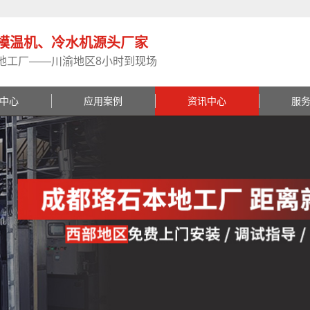
模温机、冷水机源头厂家
地工厂——川渝地区8小时到现场
中心
应用案例
资讯中心
服