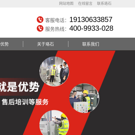
网站地图
在线留言
联系珞石
19130633857
客服电话：
400-9933-028
服务热线：
务优势
关于珞石
联系我们