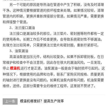
另一个可能的原因是导热油在管道中产生了积碳，没有及时清理
干净。这种情况要根据管道的损坏程度来处理。如果情况较轻，清理
管道内的积碳，更换并重新焊接部分管道。如果情况严重，需要更换
和焊接整个管道。
2、法兰接口漏油
法兰接口是漏油较多的部位，法兰垫片、密封圈等附件都有一定
的使用寿命。长期工作后不检查更换，会导致系统密封性不够漏油。
处理方法比较简单，只需更换法兰垫片和密封圈，重新拧紧即可。
3、油泵漏油
高温油泵是加压元件，结构比较复杂。如果不拆卸密封板，在日
常维护和检查中不会注意到，因此存在很大的漏油风险。一旦发现，
停止
运行才是正道。油泵漏油一般是由于轴封损坏引起的。这
模温机
种情况下，根据使用的品牌和功率，联系厂家购买同规格、质量更高
的轴封进行更换是没有问题的。如果机油泵内部有问题，机油泵需要
维修，送修。这部分需要专业的维修工程师，这里就不赘述了。
模温机哪里好？提高生产效率