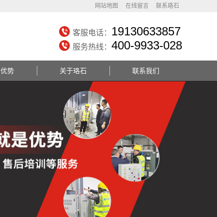
网站地图
在线留言
联系珞石
19130633857
客服电话：
400-9933-028
服务热线：
务优势
关于珞石
联系我们