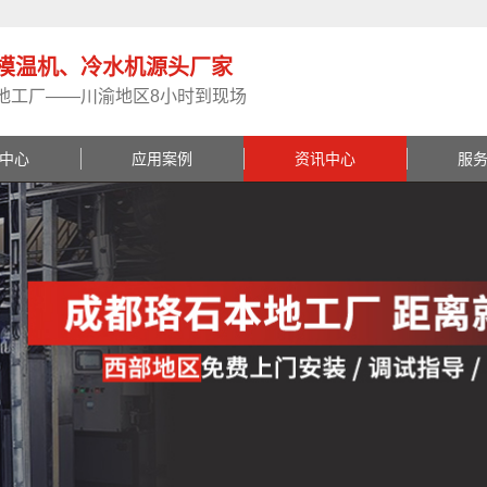
模温机、冷水机源头厂家
地工厂——川渝地区8小时到现场
中心
应用案例
资讯中心
服