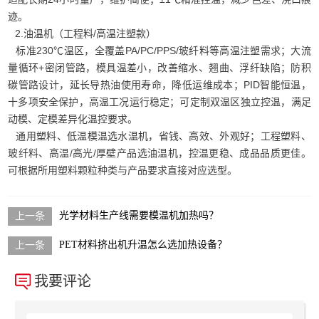
迹。
2.油温机（工程料/高温注塑款）
标准230℃温区，全覆盖PA/PC/PPS/玻纤料等高温注塑需求；大流
量循环+密闭管路，模具温差小，改善缩水、翘曲、浮纤缺陷；防积
碳管路设计，延长导热油使用寿命，降低运维成本；PID智能恒温，
十多项安全保护，高温工况运行稳定；可定制双温区独立控温，满足
动模、定模差异化温控要求。
通用塑料、低温模温选水温机，省钱、高效、外观好；工程塑料、
玻纤料、高温/高光/厚壁产品选油温机，控温更稳、成品品质更佳。
可根据所用塑料颗粒种类与产品要求直接对应选型。
光学材料生产线需要模温机加热吗？
PET材料挤出机升温怎么选加热设备？
我要评论