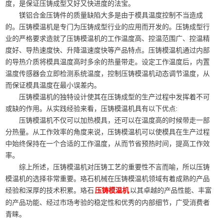
度，是保证压铸成型又好又快进度的法宝。
镁铝合金压铸件的质量缺陷大多是由于模具温度控制不当造成
的。压铸模温机是专门为压铸成型行业的应用而开发的。压铸成型行
业的严格要求造就了压铸模温机的工作温度高、控温范围广、控温精
度好、导热速度快、升降温速度快等产品特点。压铸模温机通过内部
的导热介质将模具温度高时多余的热量带走。设定工作温度后，内置
温度传感器会立即检测系统温度，控制压铸模温机动态调节温度，从
而保证模具温度在最小误差内。
压铸模温机的独特设计使其在压铸成型的生产过程中发挥着不可
或缺的作用。从实践经验来看，压铸模温机具有以下优点:
压铸模温机不仅可以加热模具，还可以在温度高的时候带走一部
分热量。从工作效率的角度来说，压铸模温机可以使模具在生产过程
中始终保持在一个合适的工作温度，从而节省预热时间，提高工作效
率。
综上所述，压铸模温机对压铸工艺的重要性不言而喻，所以压铸
模温机的选择非常重要。珞石机械在压铸模温机领域有着成熟的产品
经验和深厚的技术积累。珞石
以其卓越的产品性能、丰富
压铸模温机
的产品功能、经过市场考验的稳定性和优秀的内部细节，广受消费者
青睐。