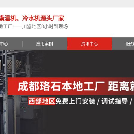
模温机、冷水机源头厂家
地工厂——川渝地区8小时到现场
中心
应用案例
资讯中心
服