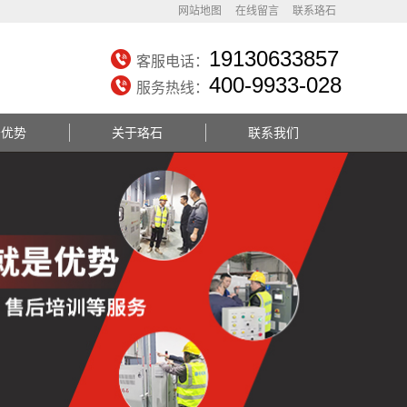
网站地图
在线留言
联系珞石
19130633857
客服电话：
400-9933-028
服务热线：
务优势
关于珞石
联系我们