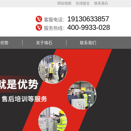
网站地图
在线留言
联系珞石
19130633857
客服电话：
400-9933-028
服务热线：
务优势
关于珞石
联系我们