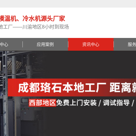
模温机、冷水机源头厂家
地工厂——川渝地区8小时到现场
中心
应用案例
资讯中心
服