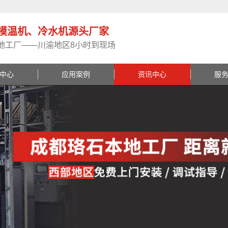
模温机、冷水机源头厂家
地工厂——川渝地区8小时到现场
中心
应用案例
资讯中心
服