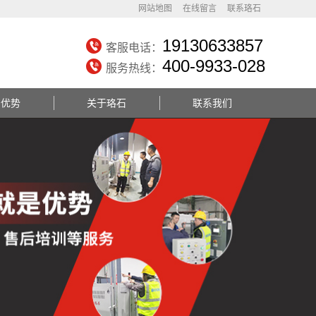
网站地图
在线留言
联系珞石
19130633857
客服电话：
400-9933-028
服务热线：
务优势
关于珞石
联系我们