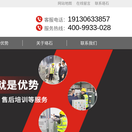
网站地图
在线留言
联系珞石
19130633857
客服电话：
400-9933-028
服务热线：
务优势
关于珞石
联系我们