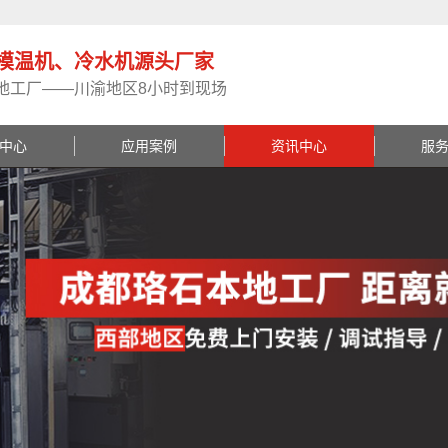
模温机、冷水机源头厂家
地工厂——川渝地区8小时到现场
中心
应用案例
资讯中心
服