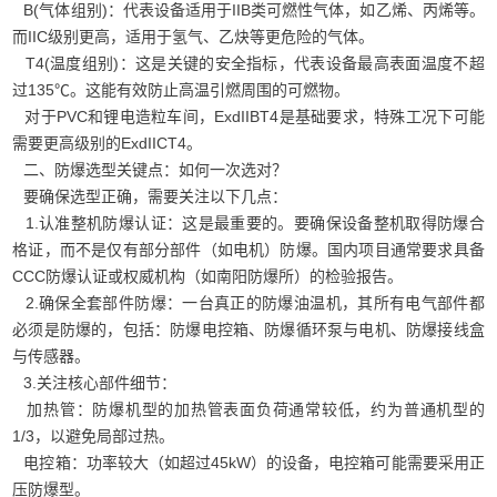
B(气体组别)：代表设备适用于IIB类可燃性气体，如乙烯、丙烯等。
而IIC级别更高，适用于氢气、乙炔等更危险的气体。
T4(温度组别)：这是关键的安全指标，代表设备最高表面温度不超
过135℃。这能有效防止高温引燃周围的可燃物。
对于PVC和锂电造粒车间，ExdIIBT4是基础要求，特殊工况下可能
需要更高级别的ExdIICT4。
二、防爆选型关键点：如何一次选对？
要确保选型正确，需要关注以下几点：
1.认准整机防爆认证：这是最重要的。要确保设备整机取得防爆合
格证，而不是仅有部分部件（如电机）防爆。国内项目通常要求具备
CCC防爆认证或权威机构（如南阳防爆所）的检验报告。
2.确保全套部件防爆：一台真正的防爆油温机，其所有电气部件都
必须是防爆的，包括：防爆电控箱、防爆循环泵与电机、防爆接线盒
与传感器。
3.关注核心部件细节：
加热管：防爆机型的加热管表面负荷通常较低，约为普通机型的
1/3，以避免局部过热。
电控箱：功率较大（如超过45kW）的设备，电控箱可能需要采用正
压防爆型。