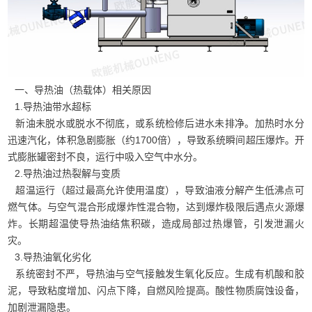
一、导热油（热载体）相关原因
1.导热油带水超标
新油未脱水或脱水不彻底，或系统检修后进水未排净。加热时水分
迅速汽化，体积急剧膨胀（约1700倍），导致系统瞬间超压爆炸。开
式膨胀罐密封不良，运行中吸入空气中水分。
2.导热油过热裂解与变质
超温运行（超过最高允许使用温度），导致油液分解产生低沸点可
燃气体。与空气混合形成爆炸性混合物，达到爆炸极限后遇点火源爆
炸。长期超温使导热油结焦积碳，造成局部过热爆管，引发泄漏火
灾。
3.导热油氧化劣化
系统密封不严，导热油与空气接触发生氧化反应。生成有机酸和胶
泥，导致粘度增加、闪点下降，自燃风险提高。酸性物质腐蚀设备，
加剧泄漏隐患。