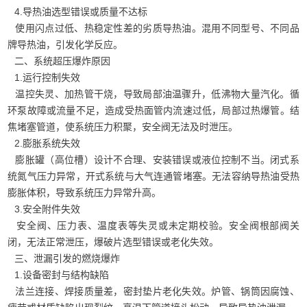
4.导热油选型错误或质量不达标
使用闪点过低、热稳定性差的劣质导热油。混用不同型号、不同品
牌导热油，引发化学反应。
二、系统超压爆炸原因
1.运行控制失效
温控失灵、加热管干烧，导致局部油温骤升，低沸物大量汽化。循
环泵故障或流量不足，造成受热面管内流速过低，局部过热爆管。结
焦堵塞管道，使系统压力积聚，安全阀无法及时泄压。
2.膨胀系统失效
膨胀罐（高位槽）设计不合理、安装错误或液位控制不当。闭式系
统氮气压力异常，开式系统与大气连通管堵塞。无法容纳导热油受热
膨胀体积，导致系统压力异常升高。
3.安全附件失效
安全阀、压力表、温度表等失灵或未定期校验。安全阀根部阀关
闭，无法正常泄压，爆破片选型错误或老化失效。
三、泄漏引发的燃烧爆炸
1.设备密封与结构缺陷
法兰连接、焊接质量差，密封垫片老化失效。炉管、锅筒因腐蚀、