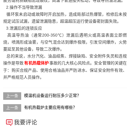
疲劳或材质缺陷出现裂纹，高温下管道接头松动，导致导热油泄漏。
2.操作不当导致泄漏
循环泵未启动或故障时开启加热，造成局部过热爆管，检修后未按
规定试压试漏，遗留泄漏隐患，超温超压运行使设备密封面失效。
3.泄漏后的连锁反应
高温导热油（通常200-350℃）泄漏后遇明火或高温表面立即燃
烧，喷溅形成油雾，与空气混合达到爆炸极限，引发空间爆炸，火势
蔓延至其他设备，导致二次爆炸。
总的来说，水分汽化、油品结焦、焊接缺陷、安全附件失灵和违规
操作是导致
事故的几大核心风险点。安全管理的关键在
有机热载体炉
于：购买合规产品、使用合格油品并严防进水、保证安全附件有效、
并严格规范人员操作。
模温机设备运行耐压多少正常？
有机热载炉主要应用有哪些？
我要评论