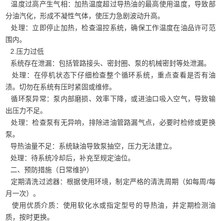
温度过高产生气相：加热温度超过导热油的最高使用温度，导致部
分油汽化，形成不凝性气体，使压力急剧波动升高。
处理：立即停止加热，检查温控系统，确保工作温度在油品许可范
围内。
2.压力过低
系统存在泄漏：包括管路接头、密封圈、泵的机械密封等处泄漏。
处理：在停机状态下仔细检查整个循环系统，重点查看是否有油
渍。切勿在系统有压时紧固或维修。
循环泵异常：泵内部磨损、效率下降，或进油口吸入空气，导致输
出压力不足。
处理：检查泵有无异响，排除进油管路漏气点，必要时检修或更换
泵。
导热油量不足：系统缺油导致泵抽空，压力无法建立。
处理：待系统冷却后，补充至规定油位。
二、预防措施（日常维护）
定期清洗过滤器：根据使用环境，制定严格的清洗周期（如每周/每
月一次）。
使用优质介质：使用软化水或指定型号的导热油，并定期检测油
质，按时更换。